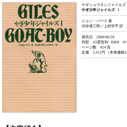
ヤギショウネンジャイルズ
やぎ少年ジャイルズ
Ⅰ
ジョン・バース 著
渋谷雄三郎／上村宗平 訳
発売日 2000/06/28
判型 A5変型判 ISBN 978-4
ページ数 424 頁
定価 3,311円 （本体価格3