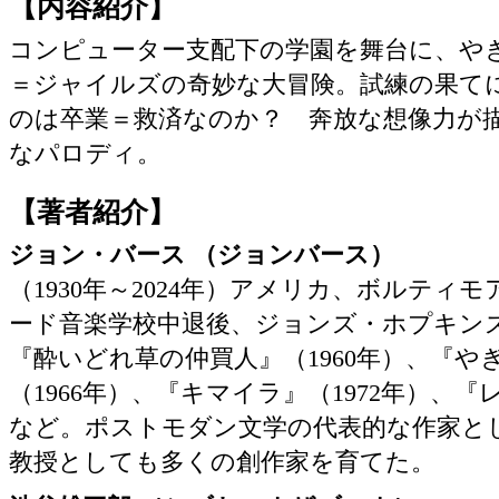
【内容紹介】
コンピューター支配下の学園を舞台に、や
＝ジャイルズの奇妙な大冒険。試練の果て
のは卒業＝救済なのか？ 奔放な想像力が
なパロディ。
【著者紹介】
ジョン・バース （ジョンバース）
（1930年～2024年）アメリカ、ボルティ
ード音楽学校中退後、ジョンズ・ホプキン
『酔いどれ草の仲買人』（1960年）、『や
（1966年）、『キマイラ』（1972年）、『
など。ポストモダン文学の代表的な作家と
教授としても多くの創作家を育てた。