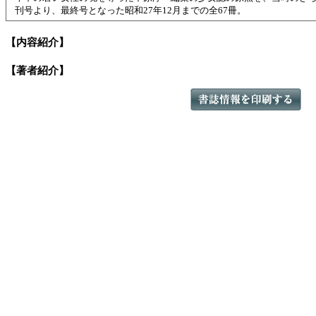
刊号より、最終号となった昭和27年12月までの全67冊。
【内容紹介】
【著者紹介】