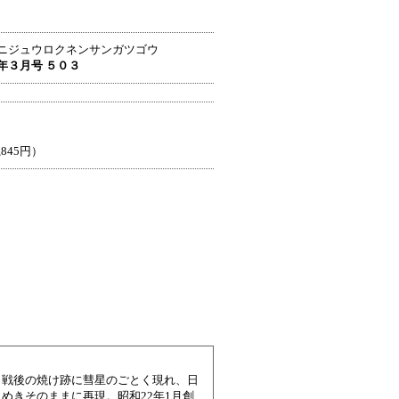
ニジュウロクネンサンガツゴウ
年３月号 ５０３
,845円）
。戦後の焼け跡に彗星のごとく現れ、日
めきそのままに再現。昭和22年1月創