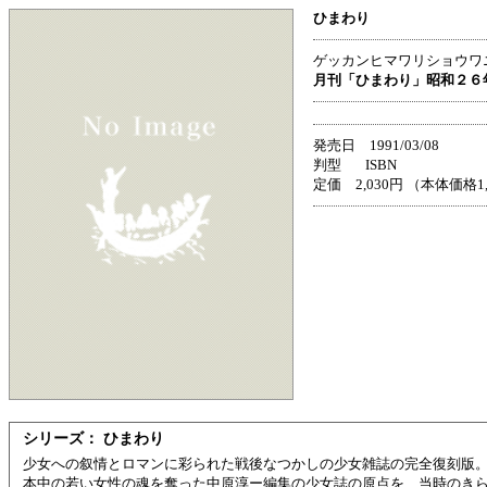
ひまわり
ゲッカンヒマワリショウワ
月刊「ひまわり」昭和２６
発売日 1991/03/08
判型 ISBN
定価 2,030円 （本体価格1
シリーズ： ひまわり
少女への叙情とロマンに彩られた戦後なつかしの少女雑誌の完全復刻版
本中の若い女性の魂を奪った中原淳ー編集の少女誌の原点を、当時のきら