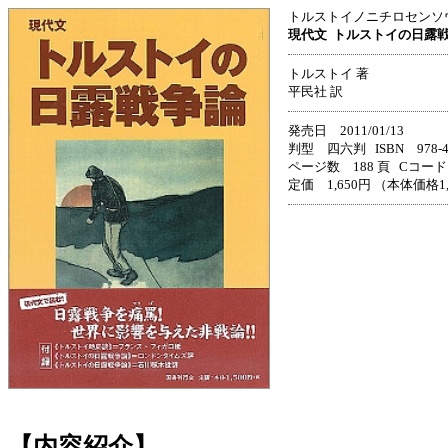
トルストイノニチロセンソ
現代文
トルストイの日露
トルストイ 著
平民社 訳
発売日 2011/01/13
判型 四六判 ISBN 978-4-3
ページ数 188 頁 Cコード 
定価 1,650円 （本体価格1
【内容紹介】