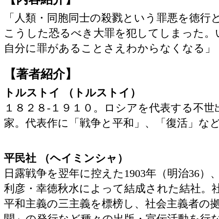
「人類・同胞同士の殺戮という罪悪を徳行
こうした恐るべき大罪を犯してしまった。
自分に罪があることさえわからなくなる」
【著者紹介】
トルストイ （トルストイ）
１８２８‐１９１０。ロシアを代表する不世
家。代表作に「戦争と平和」、「復活」な
平民社 （ヘイミンシャ）
日露戦争を翌年に控えた1903年（明治36
利彦・幸徳秋水によって結成された結社。
平和主義の三主義を標榜し、社会主義者の
聞」の発行など種々の出版・宣伝活動を行