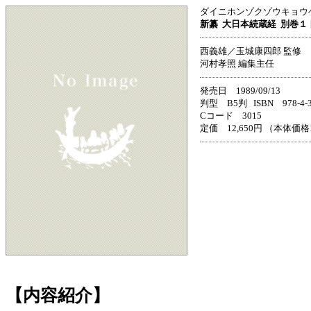
ダイニホンゾクゾウキョウ
新纂
大日本続蔵経
別巻１
西義雄／玉城康四郎 監修
河村孝照 編集主任
発売日 1989/09/13
判型 B5判 ISBN 978-4-33
Cコード 3015
定価 12,650円 （本体価格1
【内容紹介】