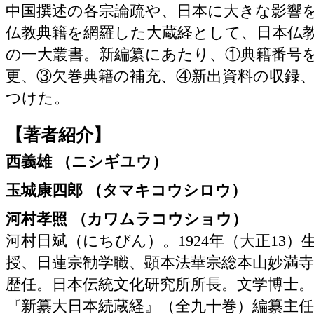
中国撰述の各宗論疏や、日本に大きな影響
仏教典籍を網羅した大蔵経として、日本仏
の一大叢書。新編纂にあたり、①典籍番号
更、③欠巻典籍の補充、④新出資料の収録
つけた。
【著者紹介】
西義雄 （ニシギユウ）
玉城康四郎 （タマキコウシロウ）
河村孝照 （カワムラコウショウ）
河村日斌（にちびん）。1924年（大正13
授、日蓮宗勧学職、顕本法華宗総本山妙満
歴任。日本伝統文化研究所所長。文学博士。
『新纂大日本続蔵経』（全九十巻）編纂主