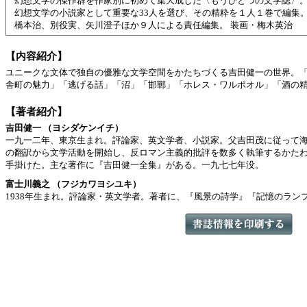
幻想文学の傑作群を作家別に初めて集大成した〈もうひとつの文学誌〉
幻想文学の小説家として重要な33人を選び、その精粋を１人１巻で編集
橋本治、別役実、矢川澄子ほか９人による責任編集。 装画・梅木英治
【内容紹介】
ユニークな文体で独自の優雅な文学空間をかたちづくる吉田健一の世界。
舎町の魅力」「逃げる話」「沼」「邯鄲」「ホレス・ワルポオル」「酒の精
【著者紹介】
吉田健一 （ヨシダケンイチ）
一九一二年、東京生まれ。評論家、英文学者、小説家。父吉田茂に従って
の翻訳から文学活動を開始し、反ロマン主義的批評を数多く執筆するかた
手掛けた。主な著作に『吉田健一全集』がある。一九七七年没。
富士川義之 （フジカワヨシユキ）
1938年生まれ。評論家・英文学者。著者に、『風景の詩学』『記憶のラン