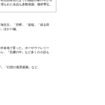
。明治以降現代までの物故作家の中から
。埋もれた名品も多数発掘。種村季弘、
「海坊主」「空蟬」「道端」「或る田
」ほか11編。
海外各地で育った。ポーやヴァレリー
わら、『瓦礫の中』など多くの小説も
プ』『幻想の風景庭園』など。