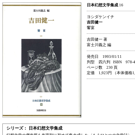
日本幻想文学集成
16
ヨシダケンイチ
吉田健一
饗宴
吉田健一 著
富士川義之 編
発売日 1993/01/11
判型 四六判 ISBN 978-4-3
ページ数 230 頁
定価 1,923円 （本体価格1
シリーズ： 日本幻想文学集成