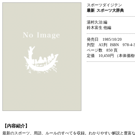
スポーツダイジテン
最新
スポーツ大辞典
湯村久治 編
鈴木富生 他編
発売日 1985/10/20
判型 A5判 ISBN 978-4-33
ページ数 850 頁
定価 10,450円 （本体価格9
【内容紹介】
最新のスポーツ、用語、ルールのすべてを収録。わかりやすい解説と豊富