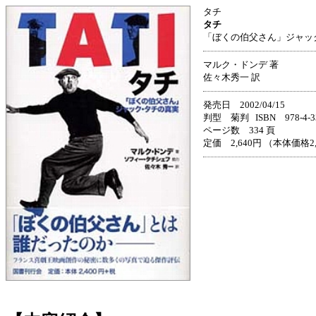
タチ
タチ
「ぼくの伯父さん」ジャッ
マルク・ドンデ 著
佐々木秀一 訳
発売日 2002/04/15
判型 菊判 ISBN 978-4-336
ページ数 334 頁
定価 2,640円 （本体価格2