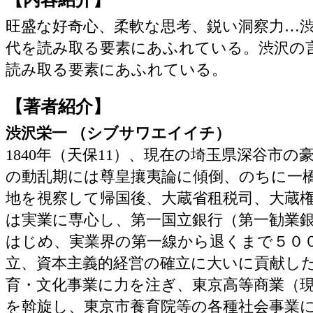
旺盛な好奇心、柔軟な思考、鋭い洞察力…
代を読み取る要素にあふれている。渋沢の
読み取る要素にあふれている。
【著者紹介】
渋沢栄一 （シブサワエイイチ）
1840年（天保11）、現在の埼玉県深谷市
の動乱期には尊皇攘夷論に傾倒、のちに一
地を視察して帰国後、大蔵省租税司、大蔵
は実業に専心し、第一国立銀行（第一勧業
はじめ、実業界の第一線から退くまで５０
立、資本主義的経営の確立に大いに貢献し
育・文化事業に力を注ぎ、東京高等商業（
を斡旋し、東京市養育院等の各種社会事業