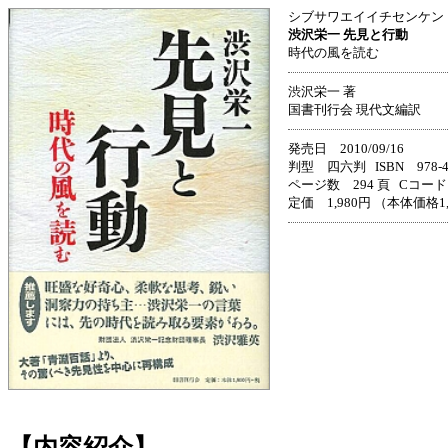
シブサワエイイチセンケン
渋沢栄一 先見と行動
時代の風を読む
渋沢栄一 著
国書刊行会 現代文編訳
発売日 2010/09/16
判型 四六判 ISBN 978-4-3
ページ数 294 頁 Cコード 
定価 1,980円 （本体価格1
【内容紹介】