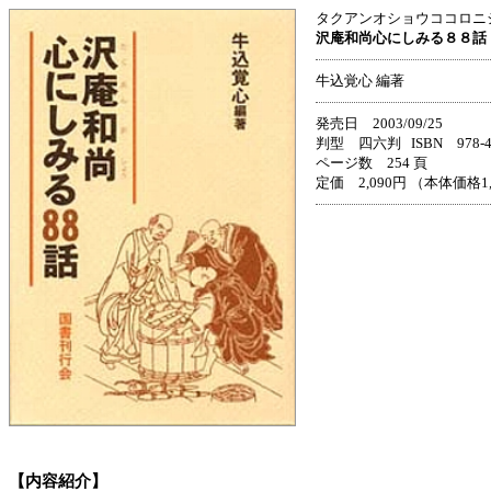
タクアンオショウココロニ
沢庵和尚心にしみる８８話
牛込覚心 編著
発売日 2003/09/25
判型 四六判 ISBN 978-4-3
ページ数 254 頁
定価 2,090円 （本体価格1
【内容紹介】