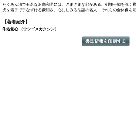
たくあん漬で有名な沢庵和尚には、さまざまな顔がある。剣禅一如を説く
虎を素手で手なずける豪胆さ、心にしみる法話の名人、それらの全体像を明
【著者紹介】
牛込覚心 （ウシゴメカクシン）