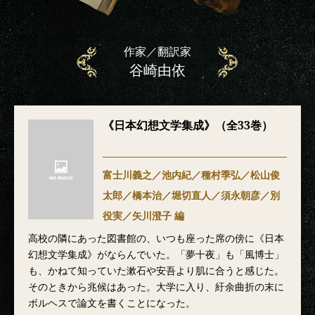
作家／翻訳家
谷崎由依
《日本幻想文学集成》（全33巻）
富士川義之／池内紀／種村季弘／松山俊
太郎／橋本治／堀切直人／須永朝彦／別
役実／矢川澄子 編
高校の隣にあった図書館の、いつも座った席の傍に《日本
幻想文学集成》がならんでいた。「夢十夜」も「風博士」
も、かねて知っていた漱石や安吾より肌に合うと感じた。
そのときから兆候はあった。大学に入り、紆余曲折の末に
ボルヘスで論文を書くことになった。