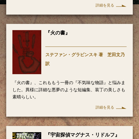
詳細を見る
『火の書』
ステファン・グラビンスキ 著 芝田文乃
訳
『火の書』、これももう一冊の『不気味な物語』と悩みま
した。異様に詳細な悪夢のような短編集、装丁の美しさも
素晴らしい。
詳細を見る
『宇宙探偵マグナス・リドルフ』