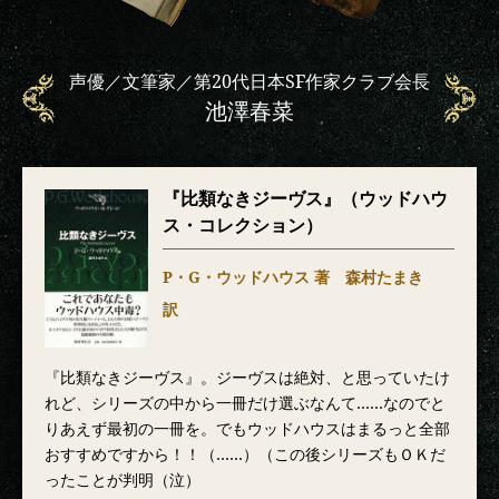
声優／文筆家／第20代日本SF作家クラブ会長
池澤春菜
『比類なきジーヴス』（ウッドハウ
ス・コレクション）
P・G・ウッドハウス 著 森村たまき
訳
『比類なきジーヴス』。ジーヴスは絶対、と思っていたけ
れど、シリーズの中から一冊だけ選ぶなんて……なのでと
りあえず最初の一冊を。でもウッドハウスはまるっと全部
おすすめですから！！（……）（この後シリーズもＯＫだ
ったことが判明（泣）